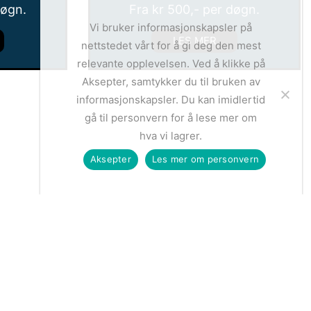
døgn.
Fra
kr
500
,- per døgn.
Vi bruker informasjonskapsler på
LES MER
nettstedet vårt for å gi deg den mest
relevante opplevelsen. Ved å klikke på
Aksepter, samtykker du til bruken av
informasjonskapsler. Du kan imidlertid
gå til personvern for å lese mer om
hva vi lagrer.
Aksepter
Les mer om personvern