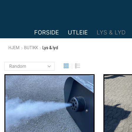
FORSIDE
UTLEIE
LYS & LYD
HJEM
BUTIKK
Lys & lyd