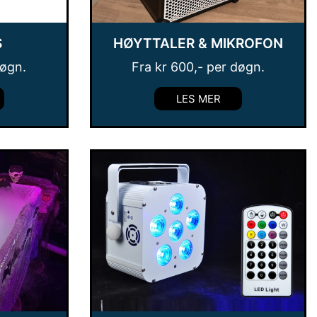
S
HØYTTALER & MIKROFON
døgn.
Fra
kr
600
,- per døgn.
LES MER