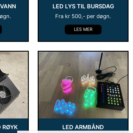
 VANN
LED LYS TIL BURSDAG
døgn.
Fra
kr
500
,- per døgn.
LES MER
 RØYK
LED ARMBÅND