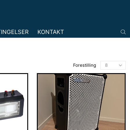
TINGELSER
KONTAKT
Produkter
Forestilling
per
side