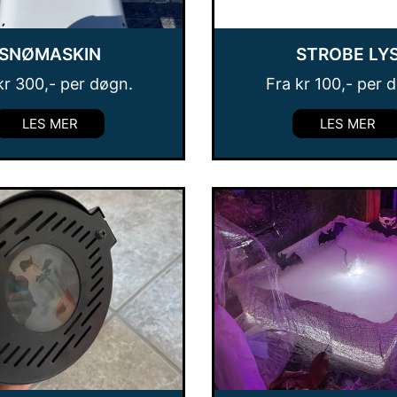
SNØMASKIN
STROBE LY
kr
300
,- per døgn.
Fra
kr
100
,- per 
LES MER
LES MER