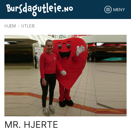
MENY
HJEM
UTLEIE
MR. HJERTE