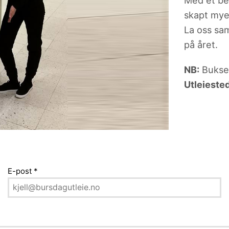
Med et bes
skapt mye
La oss sam
på året.
NB:
Bukser
Utleieste
E-post
*