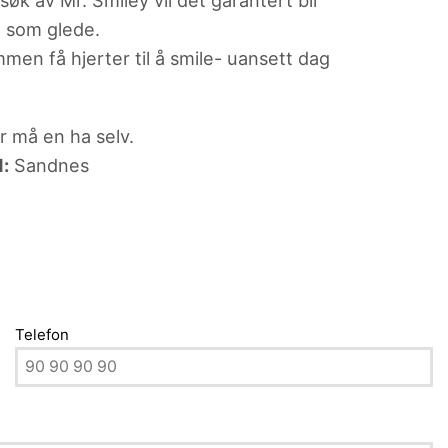
øk av Mr. Smiley vil det garantert bli
 som glede.
men få hjerter til å smile- uansett dag
 må en ha selv.
d:
Sandnes
Telefon