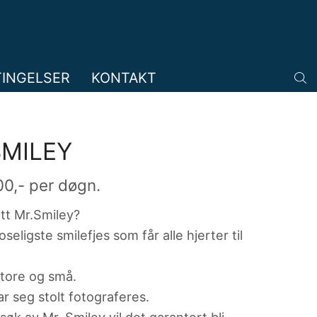
TINGELSER
KONTAKT
SMILEY
00
,- per døgn.
tt Mr.Smiley?
seligste smilefjes som får alle hjerter til
store og små.
lar seg stolt fotograferes.