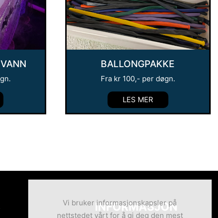
 VANN
BALLONGPAKKE
øgn.
Fra
kr
100
,- per døgn.
LES MER
Vi bruker informasjonskapsler på
S
INFORMASJON
nettstedet vårt for å gi deg den mest