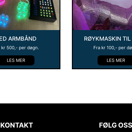
ED ARMBÅND
RØYKMASKIN TIL
a
kr
500
,- per døgn.
Fra
kr
100
,- per d
LES MER
LES MER
KONTAKT
FØLG OS